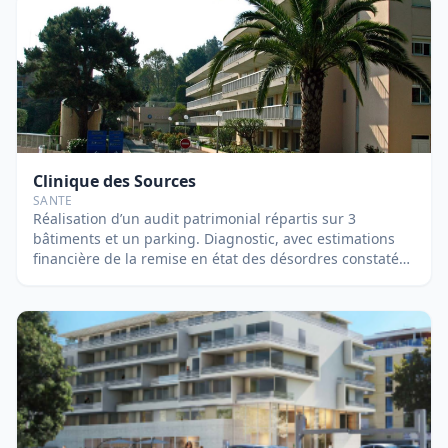
3.300m² sur 5 niveaux, tous situés entre les 20° et 49°.
Mise en œuvre dans les fondations d’un système de
géothermie d’une puissance thermo-frigorifique de
300KW. Etudes d’exécution, suivi des travaux et suivi
financier des Lots courants forts, courants faibles,
ascenseurs, CVC, Plomberie et réalisation de synthèse
d’exécution. Suivi par Fabien DI VINCENZO
Clinique des Sources
SANTE
Réalisation d’un audit patrimonial répartis sur 3
bâtiments et un parking. Diagnostic, avec estimations
financière de la remise en état des désordres constatés
reprenant les priorités immédiates et à court terme, des
installations CVC PLOMBERIE ELECTRICITE CFO/CFA/SSI
CLOS COUVERT/STRUCTURE Voirie Réseaux Divers (VRD)
Suivi par Nicolas BERNARDEAU et Fabien DI VINCENZO.