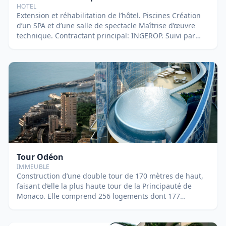
HOTEL
Extension et réhabilitation de l’hôtel. Piscines Création
d’un SPA et d’une salle de spectacle Maîtrise d’œuvre
technique. Contractant principal: INGEROP. Suivi par
Fabien DI VINCENZO et Nicolas BERNARDEAU.
Tour Odéon
IMMEUBLE
Construction d’une double tour de 170 mètres de haut,
faisant d’elle la plus haute tour de la Principauté de
Monaco. Elle comprend 256 logements dont 177
logement domaniaux, 70 logements libres (du 2 aux 7
pièces), 2 Sky duplex de 1.200m² et un Sky Penthouse de