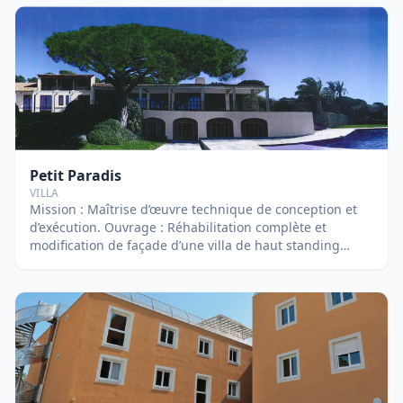
Petit Paradis
VILLA
Mission : Maîtrise d’œuvre technique de conception et
d’exécution. Ouvrage : Réhabilitation complète et
modification de façade d’une villa de haut standing
située sur la commune de La Croix Valmer. Suivie par :
Nicolas BERNARDEAU, Nicolas TARTARIN, Thibaud
HONDERMARCK et Ludovic PIOCHAUD.