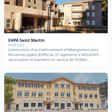
EHPA Saint Martin
IMMEUBLE
Construction d’un Etablissement d’Hébergement pour
Personnes Agées (EHPA) de 37 logements à MOUGINS,
sécurisation et maintient en service de l’EHPAD
avoisinante possédant un accès commun. Le bâtiment
est classé en 2ème famille d’habitation avec ERP de la
5ème catégorie type L-N en RDC.