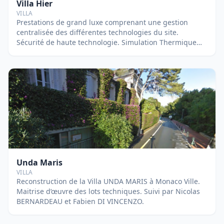
Villa Hier
VILLA
Prestations de grand luxe comprenant une gestion
centralisée des différentes technologies du site.
Sécurité de haute technologie. Simulation Thermique
Dynamique (STD) réalisé sur le logiciel Pléiade-Comfie
pour le calcul du bilan énergétique. Maîtrise d’œuvre
technique de conception et Règlement thermique
élément par élément. Réhabilitation et extension d’une
grande Villa de 3 niveaux «Villa HIER » au Cap-d’Antibes,
elle se compose de : Une villa principale Le pavillon La
piscine La villa gardien Les extérieurs Suivi par Nicolas
Bernardeau et Fabien Di Vincenzo.
Unda Maris
VILLA
Reconstruction de la Villa UNDA MARIS à Monaco Ville.
Maitrise d’œuvre des lots techniques. Suivi par Nicolas
BERNARDEAU et Fabien DI VINCENZO.