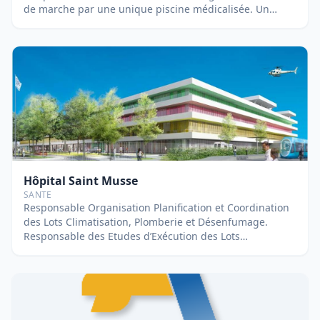
de marche par une unique piscine médicalisée. Un
traitement d’air contrôlant l’hygrométrie a été installé et
les études ont permis de limiter les flux importants
dirigés sur la piscine. Un soin particulier a été apporté à
l’hygiène (pédiluve par jet au brome, emploi de grès
cérame) ainsi qu’à l’accessibilité dans l’ensemble de la
zone pour les personnes en fauteuils roulants. Maitrise
d’œuvre des lots Fluides. Contractant principal :
INGEROP Conseil & Ingénierie. Suivi par Nicolas
BERNARDEAU.
Hôpital Saint Musse
SANTE
Responsable Organisation Planification et Coordination
des Lots Climatisation, Plomberie et Désenfumage.
Responsable des Etudes d’Exécution des Lots
Climatisation et Désenfumage. Opération de
construction du nouvel Hôpital de TOULON sur le site de
Sainte Musse, regroupant des activités de Médecine,
Chirurgie, Obstétrique et Psychiatrie d’un total de 736
lits et places et disposant d’un plateau technique