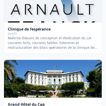
complet. Contractant principal: Tunzini. Suivi par Nicolas
BERNARDEAU
Clinique de l’espérance
SANTE
Maîtrise d’œuvre de conception et d’exécution du Lot
courants forts, courants faibles. Extension et
restructuration des blocs opératoires de la clinique de
l’espérance à Mougins. Création de 4 blocs opératoires
supplémentaires, d’une salle de réveil postopératoire et
restructuration des locaux existants. Suivi par Fabien DI
VINCENZO.
Grand Hôtel du Cap